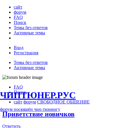
сайт
форум
FAQ
Поиск
Темы без ответов
Активные темы
Вход
Регистрация
Темы без ответов
Активные темы
FAQ
Поиск
ЧИПТЮНЕР.РУС
сайт
форум
СВОБОДНОЕ ОБЩЕНИЕ
форум посвящён чип-тюнингу
Приветствие новичков
Ответить