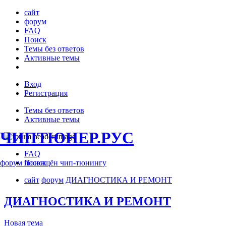
сайт
форум
FAQ
Поиск
Темы без ответов
Активные темы
Вход
Регистрация
Темы без ответов
Активные темы
ЧИПТЮНЕР.РУС
FAQ
форум посвящён чип-тюнингу
Поиск
сайт
форум
ДИАГНОСТИКА И РЕМОНТ
ДИАГНОСТИКА И РЕМОНТ
Новая тема