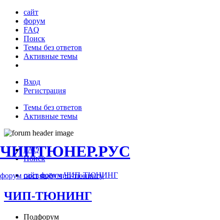
сайт
форум
FAQ
Поиск
Темы без ответов
Активные темы
Вход
Регистрация
Темы без ответов
Активные темы
ЧИПТЮНЕР.РУС
FAQ
Поиск
сайт
форум
ЧИП-ТЮНИНГ
форум посвящён чип-тюнингу
ЧИП-ТЮНИНГ
Подфорум