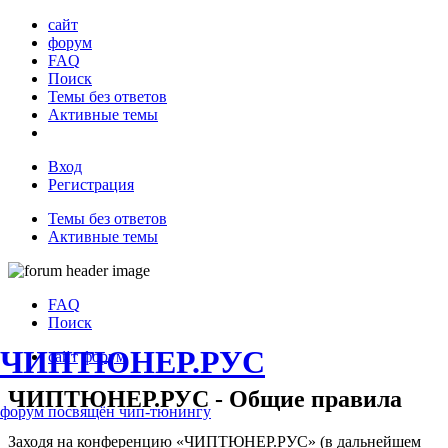
сайт
форум
FAQ
Поиск
Темы без ответов
Активные темы
Вход
Регистрация
Темы без ответов
Активные темы
FAQ
Поиск
ЧИПТЮНЕР.РУС
сайт
форум
ЧИПТЮНЕР.РУС - Общие правила
форум посвящён чип-тюнингу
Заходя на конференцию «ЧИПТЮНЕР.РУС» (в дальнейшем