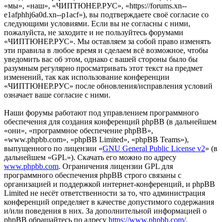
«мы», «наш», «ЧИПТЮНЕР.РУС», «https://forums.xn--
e1afphhj6a0d.xn--p1acf»), вы подтверждаете своё согласие со
следующими условиями. Если вы не согласны с ними,
пожалуйста, не заходите и не пользуйтесь форумами
«ЧИПТЮНЕР.РУС». Мы оставляем за собой право изменять
эти правила в любое время и сделаем всё возможное, чтобы
уведомить вас об этом, однако с вашей стороны было бы
разумным регулярно просматривать этот текст на предмет
изменений, так как использование конференции
«ЧИПТЮНЕР.РУС» после обновления/исправления условий
означает ваше согласие с ними.
Наши форумы работают под управлением программного
обеспечения для создания конференций phpBB (в дальнейшем
«они», «программное обеспечение phpBB»,
«www.phpbb.com», «phpBB Limited», «phpBB Teams»),
выпущенного по лицензии «
GNU General Public License v2
» (в
дальнейшем «GPL»). Скачать его можно по адресу
www.phpbb.com
. Ограничения лицензии GPL для
программного обеспечения phpBB строго связаны с
организацией и поддержкой интернет-конференций, и phpBB
Limited не несёт ответственности за то, что администрация
конференций определяет в качестве допустимого содержания
и/или поведения в них. За дополнительной информацией о
phpBB обращайтесь по адресу
https://www.phpbb.com/
.