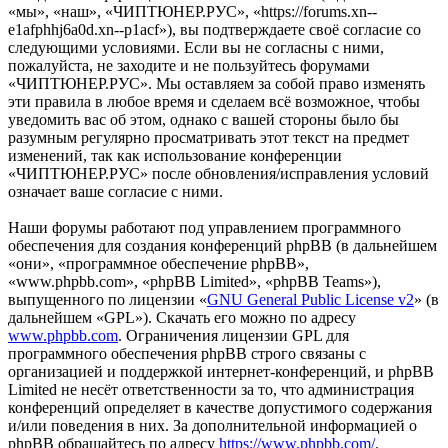
«мы», «наш», «ЧИПТЮНЕР.РУС», «https://forums.xn--
e1afphhj6a0d.xn--p1acf»), вы подтверждаете своё согласие со
следующими условиями. Если вы не согласны с ними,
пожалуйста, не заходите и не пользуйтесь форумами
«ЧИПТЮНЕР.РУС». Мы оставляем за собой право изменять
эти правила в любое время и сделаем всё возможное, чтобы
уведомить вас об этом, однако с вашей стороны было бы
разумным регулярно просматривать этот текст на предмет
изменений, так как использование конференции
«ЧИПТЮНЕР.РУС» после обновления/исправления условий
означает ваше согласие с ними.
Наши форумы работают под управлением программного
обеспечения для создания конференций phpBB (в дальнейшем
«они», «программное обеспечение phpBB»,
«www.phpbb.com», «phpBB Limited», «phpBB Teams»),
выпущенного по лицензии «
GNU General Public License v2
» (в
дальнейшем «GPL»). Скачать его можно по адресу
www.phpbb.com
. Ограничения лицензии GPL для
программного обеспечения phpBB строго связаны с
организацией и поддержкой интернет-конференций, и phpBB
Limited не несёт ответственности за то, что администрация
конференций определяет в качестве допустимого содержания
и/или поведения в них. За дополнительной информацией о
phpBB обращайтесь по адресу
https://www.phpbb.com/
.