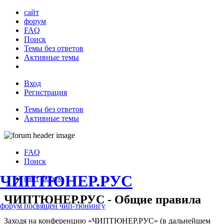
сайт
форум
FAQ
Поиск
Темы без ответов
Активные темы
Вход
Регистрация
Темы без ответов
Активные темы
FAQ
Поиск
ЧИПТЮНЕР.РУС
сайт
форум
ЧИПТЮНЕР.РУС - Общие правила
форум посвящён чип-тюнингу
Заходя на конференцию «ЧИПТЮНЕР.РУС» (в дальнейшем