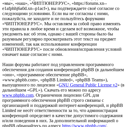
«мы», «наш», «ЧИПТЮНЕР.РУС», «https://forums.xn--
e1afphhj6a0d.xn--p1acf»), вы подтверждаете своё согласие со
следующими условиями. Если вы не согласны с ними,
пожалуйста, не заходите и не пользуйтесь форумами
«ЧИПТЮНЕР.РУС». Мы оставляем за собой право изменять
эти правила в любое время и сделаем всё возможное, чтобы
уведомить вас об этом, однако с вашей стороны было бы
разумным регулярно просматривать этот текст на предмет
изменений, так как использование конференции
«ЧИПТЮНЕР.РУС» после обновления/исправления условий
означает ваше согласие с ними.
Наши форумы работают под управлением программного
обеспечения для создания конференций phpBB (в дальнейшем
«они», «программное обеспечение phpBB»,
«www.phpbb.com», «phpBB Limited», «phpBB Teams»),
выпущенного по лицензии «
GNU General Public License v2
» (в
дальнейшем «GPL»). Скачать его можно по адресу
www.phpbb.com
. Ограничения лицензии GPL для
программного обеспечения phpBB строго связаны с
организацией и поддержкой интернет-конференций, и phpBB
Limited не несёт ответственности за то, что администрация
конференций определяет в качестве допустимого содержания
и/или поведения в них. За дополнительной информацией о
phpBB обращайтесь по адресу
https://www.phpbb.com/
.