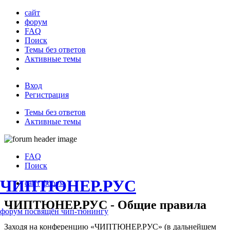
сайт
форум
FAQ
Поиск
Темы без ответов
Активные темы
Вход
Регистрация
Темы без ответов
Активные темы
FAQ
Поиск
ЧИПТЮНЕР.РУС
сайт
форум
ЧИПТЮНЕР.РУС - Общие правила
форум посвящён чип-тюнингу
Заходя на конференцию «ЧИПТЮНЕР.РУС» (в дальнейшем