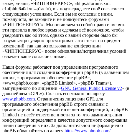
«мы», «наш», «ЧИПТЮНЕР.РУС», «https://forums.xn--
e1afphhj6a0d.xn--p1acf»), вы подтверждаете своё согласие со
следующими условиями. Если вы не согласны с ними,
пожалуйста, не заходите и не пользуйтесь форумами
«ЧИПТЮНЕР.РУС». Мы оставляем за собой право изменять
эти правила в любое время и сделаем всё возможное, чтобы
уведомить вас об этом, однако с вашей стороны было бы
разумным регулярно просматривать этот текст на предмет
изменений, так как использование конференции
«ЧИПТЮНЕР.РУС» после обновления/исправления условий
означает ваше согласие с ними.
Наши форумы работают под управлением программного
обеспечения для создания конференций phpBB (в дальнейшем
«они», «программное обеспечение phpBB»,
«www.phpbb.com», «phpBB Limited», «phpBB Teams»),
выпущенного по лицензии «
GNU General Public License v2
» (в
дальнейшем «GPL»). Скачать его можно по адресу
www.phpbb.com
. Ограничения лицензии GPL для
программного обеспечения phpBB строго связаны с
организацией и поддержкой интернет-конференций, и phpBB
Limited не несёт ответственности за то, что администрация
конференций определяет в качестве допустимого содержания
и/или поведения в них. За дополнительной информацией о
phpBB обращайтесь по адресу
https://www.phpbb.com/
.