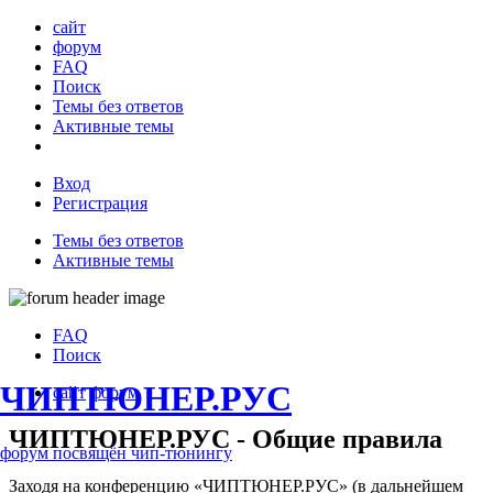
сайт
форум
FAQ
Поиск
Темы без ответов
Активные темы
Вход
Регистрация
Темы без ответов
Активные темы
FAQ
Поиск
ЧИПТЮНЕР.РУС
сайт
форум
ЧИПТЮНЕР.РУС - Общие правила
форум посвящён чип-тюнингу
Заходя на конференцию «ЧИПТЮНЕР.РУС» (в дальнейшем