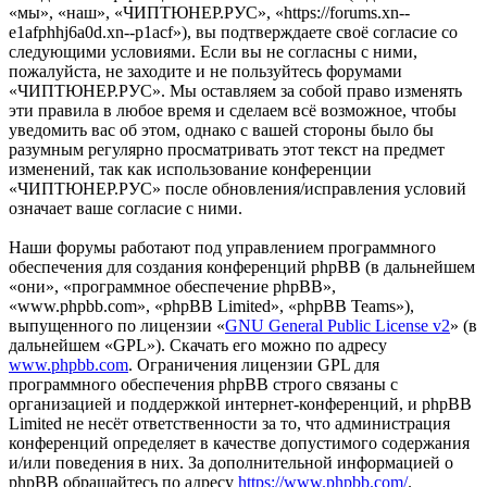
«мы», «наш», «ЧИПТЮНЕР.РУС», «https://forums.xn--
e1afphhj6a0d.xn--p1acf»), вы подтверждаете своё согласие со
следующими условиями. Если вы не согласны с ними,
пожалуйста, не заходите и не пользуйтесь форумами
«ЧИПТЮНЕР.РУС». Мы оставляем за собой право изменять
эти правила в любое время и сделаем всё возможное, чтобы
уведомить вас об этом, однако с вашей стороны было бы
разумным регулярно просматривать этот текст на предмет
изменений, так как использование конференции
«ЧИПТЮНЕР.РУС» после обновления/исправления условий
означает ваше согласие с ними.
Наши форумы работают под управлением программного
обеспечения для создания конференций phpBB (в дальнейшем
«они», «программное обеспечение phpBB»,
«www.phpbb.com», «phpBB Limited», «phpBB Teams»),
выпущенного по лицензии «
GNU General Public License v2
» (в
дальнейшем «GPL»). Скачать его можно по адресу
www.phpbb.com
. Ограничения лицензии GPL для
программного обеспечения phpBB строго связаны с
организацией и поддержкой интернет-конференций, и phpBB
Limited не несёт ответственности за то, что администрация
конференций определяет в качестве допустимого содержания
и/или поведения в них. За дополнительной информацией о
phpBB обращайтесь по адресу
https://www.phpbb.com/
.