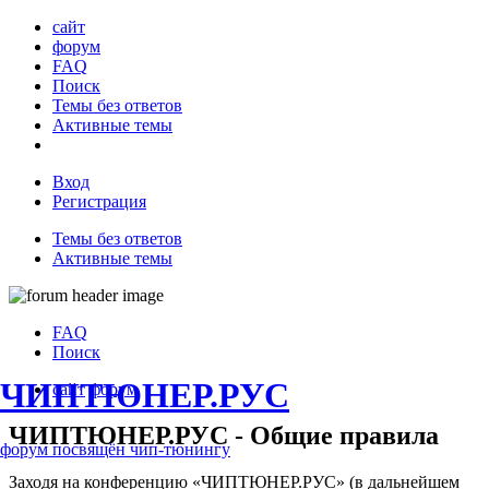
сайт
форум
FAQ
Поиск
Темы без ответов
Активные темы
Вход
Регистрация
Темы без ответов
Активные темы
FAQ
Поиск
ЧИПТЮНЕР.РУС
сайт
форум
ЧИПТЮНЕР.РУС - Общие правила
форум посвящён чип-тюнингу
Заходя на конференцию «ЧИПТЮНЕР.РУС» (в дальнейшем