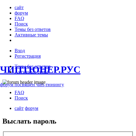
сайт
форум
FAQ
Поиск
Темы без ответов
Активные темы
Вход
Регистрация
Темы без ответов
ЧИПТЮНЕР.РУС
Активные темы
форум посвящён чип-тюнингу
FAQ
Поиск
сайт
форум
Выслать пароль