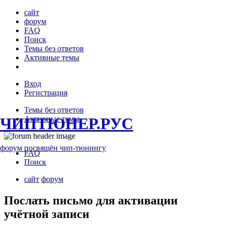
сайт
форум
FAQ
Поиск
Темы без ответов
Активные темы
Вход
Регистрация
Темы без ответов
ЧИПТЮНЕР.РУС
Активные темы
форум посвящён чип-тюнингу
FAQ
Поиск
сайт
форум
Послать письмо для активации
учётной записи