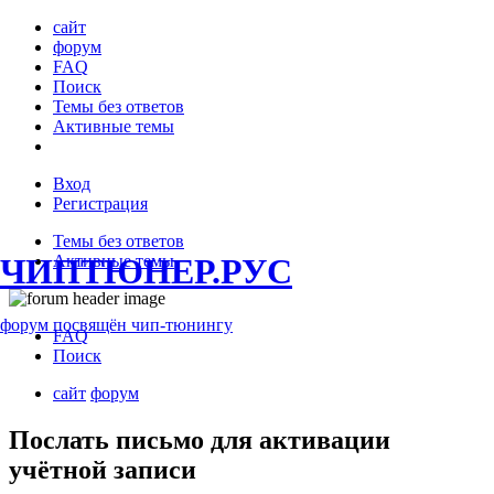
сайт
форум
FAQ
Поиск
Темы без ответов
Активные темы
Вход
Регистрация
Темы без ответов
ЧИПТЮНЕР.РУС
Активные темы
форум посвящён чип-тюнингу
FAQ
Поиск
сайт
форум
Послать письмо для активации
учётной записи