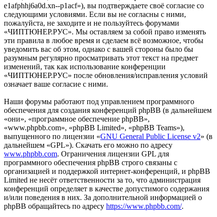
e1afphhj6a0d.xn--p1acf»), вы подтверждаете своё согласие со
следующими условиями. Если вы не согласны с ними,
пожалуйста, не заходите и не пользуйтесь форумами
«ЧИПТЮНЕР.РУС». Мы оставляем за собой право изменять
эти правила в любое время и сделаем всё возможное, чтобы
уведомить вас об этом, однако с вашей стороны было бы
разумным регулярно просматривать этот текст на предмет
изменений, так как использование конференции
«ЧИПТЮНЕР.РУС» после обновления/исправления условий
означает ваше согласие с ними.
Наши форумы работают под управлением программного
обеспечения для создания конференций phpBB (в дальнейшем
«они», «программное обеспечение phpBB»,
«www.phpbb.com», «phpBB Limited», «phpBB Teams»),
выпущенного по лицензии «
GNU General Public License v2
» (в
дальнейшем «GPL»). Скачать его можно по адресу
www.phpbb.com
. Ограничения лицензии GPL для
программного обеспечения phpBB строго связаны с
организацией и поддержкой интернет-конференций, и phpBB
Limited не несёт ответственности за то, что администрация
конференций определяет в качестве допустимого содержания
и/или поведения в них. За дополнительной информацией о
phpBB обращайтесь по адресу
https://www.phpbb.com/
.