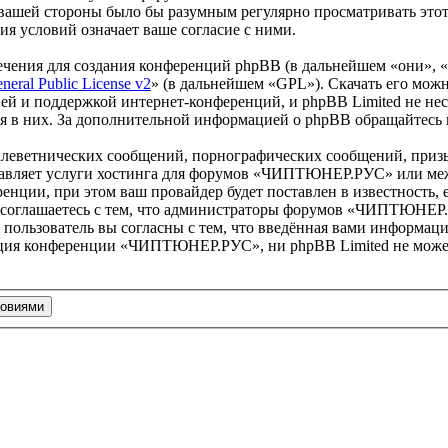
с вашей стороны было бы разумным регулярно просматривать этот
условий означает ваше согласие с ними.
чения для создания конференций phpBB (в дальнейшем «они», 
eral Public License v2
» (в дальнейшем «GPL»). Скачать его мож
ей и поддержкой интернет-конференций, и phpBB Limited не нес
ия в них. За дополнительной информацией о phpBB обращайтесь
клеветнических сообщений, порнографических сообщений, приз
оставляет услуги хостинга для форумов «ЧИПТЮНЕР.РУС» или м
нции, при этом ваш провайдер будет поставлен в известность, 
 соглашаетесь с тем, что администраторы форумов «ЧИПТЮНЕР.Р
пользователь вы согласны с тем, что введённая вами информация
ация конференции «ЧИПТЮНЕР.РУС», ни phpBB Limited не может 