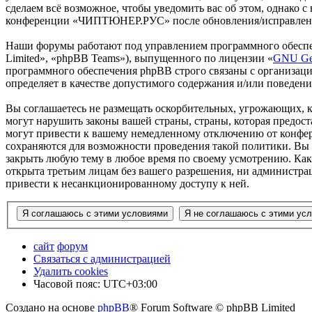
сделаем всё возможное, чтобы уведомить вас об этом, однако 
конференции «ЧИПТЮНЕР.РУС» после обновления/исправления 
Наши форумы работают под управлением программного обеспе
Limited», «phpBB Teams»), выпущенного по лицензии «
GNU Gen
программного обеспечения phpBB строго связаны с организаци
определяет в качестве допустимого содержания и/или поведен
Вы соглашаетесь не размещать оскорбительных, угрожающих, 
могут нарушить законы вашей страны, страны, которая пред
могут привести к вашему немедленному отключению от конфере
сохраняются для возможности проведения такой политики. Вы
закрыть любую тему в любое время по своему усмотрению. Как 
открыта третьим лицам без вашего разрешения, ни администр
привести к несанкционированному доступу к ней.
сайт
форум
Связаться с администрацией
Удалить cookies
Часовой пояс:
UTC+03:00
Создано на основе
phpBB
® Forum Software © phpBB Limited