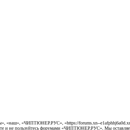
«наш», «ЧИПТЮНЕР.РУС», «https://forums.xn--e1afphhj6a0d.xn-
дите и не пользуйтесь форумами «ЧИПТЮНЕР.РУС». Мы оставляем