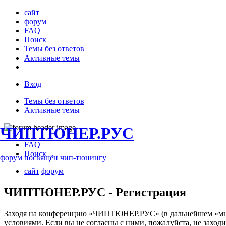
сайт
форум
FAQ
Поиск
Темы без ответов
Активные темы
Вход
Темы без ответов
Активные темы
ЧИПТЮНЕР.РУС
FAQ
Поиск
форум посвящён чип-тюнингу
сайт
форум
ЧИПТЮНЕР.РУС - Регистрация
Заходя на конференцию «ЧИПТЮНЕР.РУС» (в дальнейшем «мы», 
условиями. Если вы не согласны с ними, пожалуйста, не захо