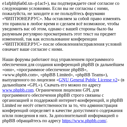
e1afphhj6a0d.xn--p1acf»), вы подтверждаете своё согласие со
следующими условиями. Если вы не согласны с ними,
пожалуйста, не заходите и не пользуйтесь форумами
«ЧИПТЮНЕР.РУС». Мы оставляем за собой право изменять
эти правила в любое время и сделаем всё возможное, чтобы
уведомить вас об этом, однако с вашей стороны было бы
разумным регулярно просматривать этот текст на предмет
изменений, так как использование конференции
«ЧИПТЮНЕР.РУС» после обновления/исправления условий
означает ваше согласие с ними.
Наши форумы работают под управлением программного
обеспечения для создания конференций phpBB (в дальнейшем
«они», «программное обеспечение phpBB»,
«www.phpbb.com», «phpBB Limited», «phpBB Teams»),
выпущенного по лицензии «
GNU General Public License v2
» (в
дальнейшем «GPL»). Скачать его можно по адресу
www.phpbb.com
. Ограничения лицензии GPL для
программного обеспечения phpBB строго связаны с
организацией и поддержкой интернет-конференций, и phpBB
Limited не несёт ответственности за то, что администрация
конференций определяет в качестве допустимого содержания
и/или поведения в них. За дополнительной информацией о
phpBB обращайтесь по адресу
https://www.phpbb.com/
.