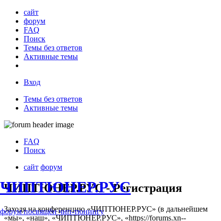
сайт
форум
FAQ
Поиск
Темы без ответов
Активные темы
Вход
Темы без ответов
Активные темы
FAQ
Поиск
сайт
форум
ЧИПТЮНЕР.РУС
ЧИПТЮНЕР.РУС - Регистрация
Заходя на конференцию «ЧИПТЮНЕР.РУС» (в дальнейшем
форум посвящён чип-тюнингу
«мы», «наш», «ЧИПТЮНЕР.РУС», «https://forums.xn--