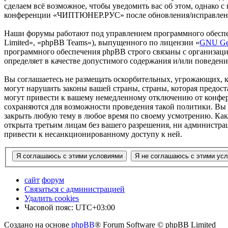
сделаем всё возможное, чтобы уведомить вас об этом, однако 
конференции «ЧИПТЮНЕР.РУС» после обновления/исправления 
Наши форумы работают под управлением программного обеспе
Limited», «phpBB Teams»), выпущенного по лицензии «
GNU Gen
программного обеспечения phpBB строго связаны с организаци
определяет в качестве допустимого содержания и/или поведен
Вы соглашаетесь не размещать оскорбительных, угрожающих, 
могут нарушить законы вашей страны, страны, которая пред
могут привести к вашему немедленному отключению от конфере
сохраняются для возможности проведения такой политики. Вы
закрыть любую тему в любое время по своему усмотрению. Как 
открыта третьим лицам без вашего разрешения, ни администр
привести к несанкционированному доступу к ней.
сайт
форум
Связаться с администрацией
Удалить cookies
Часовой пояс:
UTC+03:00
Создано на основе
phpBB
® Forum Software © phpBB Limited