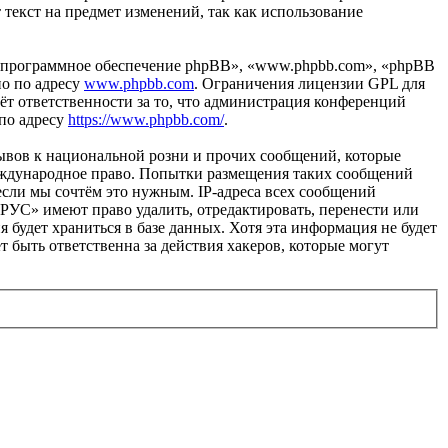
 текст на предмет изменений, так как использование
«программное обеспечение phpBB», «www.phpbb.com», «phpBB
но по адресу
www.phpbb.com
. Ограничения лицензии GPL для
ёт ответственности за то, что администрация конференций
 по адресу
https://www.phpbb.com/
.
ывов к национальной розни и прочих сообщений, которые
еждународное право. Попытки размещения таких сообщений
если мы сочтём это нужным. IP-адреса всех сообщений
УС» имеют право удалить, отредактировать, перенести или
 будет храниться в базе данных. Хотя эта информация не будет
быть ответственна за действия хакеров, которые могут