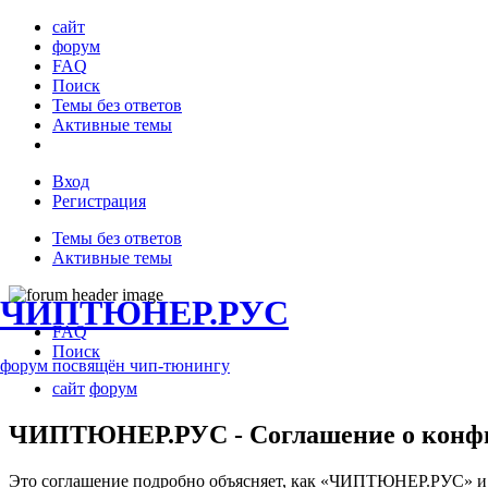
сайт
форум
FAQ
Поиск
Темы без ответов
Активные темы
Вход
Регистрация
Темы без ответов
Активные темы
ЧИПТЮНЕР.РУС
FAQ
Поиск
форум посвящён чип-тюнингу
сайт
форум
ЧИПТЮНЕР.РУС - Соглашение о конф
Это соглашение подробно объясняет, как «ЧИПТЮНЕР.РУС» и ег