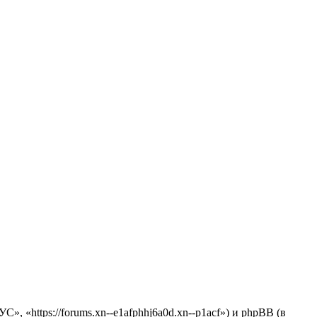
https://forums.xn--e1afphhj6a0d.xn--p1acf») и phpBB (в