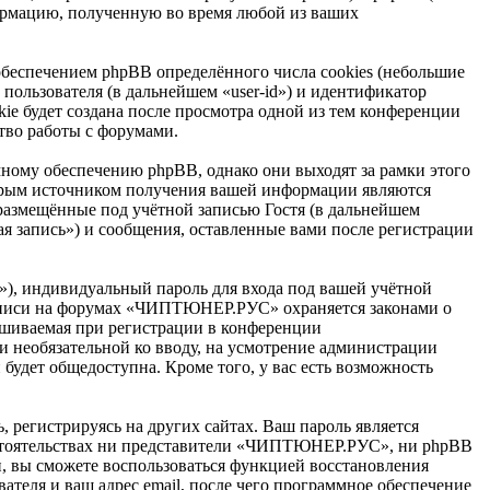
ормацию, полученную во время любой из ваших
еспечением phpBB определённого числа cookies (небольшие
пользователя (в дальнейшем «user-id») и идентификатор
ie будет создана после просмотра одной из тем конференции
тво работы с форумами.
ому обеспечению phpBB, однако они выходят за рамки этого
торым источником получения вашей информации являются
размещённые под учётной записью Гостя (в дальнейшем
 запись») и сообщения, оставленные вами после регистрации
»), индивидуальный пароль для входа под вашей учётной
 записи на форумах «ЧИПТЮНЕР.РУС» охраняется законами о
ашиваемая при регистрации в конференции
и необязательной ко вводу, на усмотрение администрации
удет общедоступна. Кроме того, у вас есть возможность
 регистрируясь на других сайтах. Ваш пароль является
бстоятельствах ни представители «ЧИПТЮНЕР.РУС», ни phpBB
си, вы сможете воспользоваться функцией восстановления
теля и ваш адрес email, после чего программное обеспечение