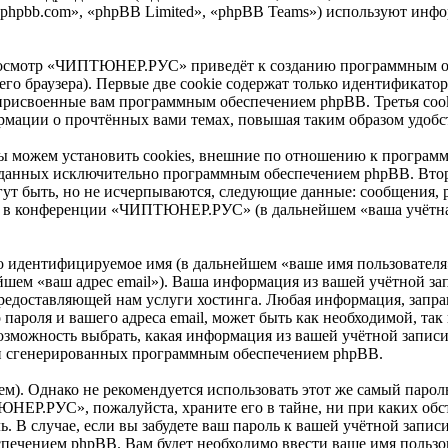
phpbb.com», «phpBB Limited», «phpBB Teams») используют инф
росмотр «ЧИПТЮНЕР.РУС» приведёт к созданию программным об
о браузера). Первые две cookie содержат только идентификатор 
 присвоенные вам программным обеспечением phpBB. Третья cook
мации о прочтённых вами темах, повышая таким образом удобс
ожем установить cookies, внешние по отношению к программн
 созданных исключительно программным обеспечением phpBB. В
ут быть, но не исчерпываются, следующие данные: сообщения, 
и в конференции «ЧИПТЮНЕР.РУС» (в дальнейшем «ваша учётная
но идентифицируемое имя (в дальнейшем «ваше имя пользователя
ьнейшем «ваш адрес email»). Ваша информация из вашей учётной
редоставляющей нам услуги хостинга. Любая информация, запр
роля и вашего адреса email, может быть как необходимой, так 
ожность выбрать, какая информация из вашей учётной записи б
ски сгенерированных программным обеспечением phpBB.
. Однако не рекомендуется использовать этот же самый пароль,
ЮНЕР.РУС», пожалуйста, храните его в тайне, ни при каких о
ль. В случае, если вы забудете ваш пароль к вашей учётной запи
ечением phpBB. Вам будет необходимо ввести ваше имя пользова