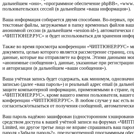
дальнейшем «они», «программное обеспечение phpBB», «www.
пользовательских сессий (в дальнейшем «ваша информация»).
Ваша информация собирается двумя способами. Во-первых, п
текстовые файлы, загружаемые в папку временных файлов вашег
анонимной сессии (в дальнейшем «session-id»), автоматически
«ЧИПТЮНЕР.РУС» и будет использоваться для хранения инфор
Также во время просмотра конференции «ЧИПТЮНЕР.РУС» мы м
документа, целью которого является рассмотрение страниц,
данные, которые вы отправляете на форум. Этими данными мог
«анонимные сообщения»), данные, указанные при регистраци
и авторизации (в дальнейшем «ваши сообщения»).
Ваша учётная запись будет содержать, как минимум, однознач
записью (далее «ваш пароль») и реальный адрес email (в дал
защите компьютерной информации, применяемыми в стране, п
«ЧИПТЮНЕР.РУС», кроме вашего имени пользователя, вашего па
конференции «ЧИПТЮНЕР.РУС». В любом случае у вас есть возм
согласиться/отказаться от получения сообщений, автоматиче
Ваш пароль надёжно зашифрован (односторонним хэшированием)
средством доступа к вашей учётной записи на форумах «ЧИПТ
Limited, ни другое третье лицо не вправе спрашивать ваш паро
пароля «Забыли пароль?», предусмотренной программным обесп