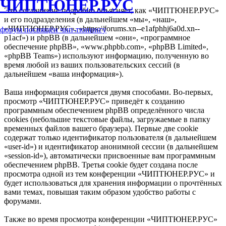
ЧИПТЮНЕР.РУС
Это соглашение подробно объясняет, как «ЧИПТЮНЕР.РУС»
и его подразделения (в дальнейшем «мы», «наш»,
«ЧИПТЮНЕР.РУС», «https://forums.xn--e1afphhj6a0d.xn--
форум посвящён чип-тюнингу
p1acf») и phpBB (в дальнейшем «они», «программное
обеспечение phpBB», «www.phpbb.com», «phpBB Limited»,
«phpBB Teams») используют информацию, полученную во
время любой из ваших пользовательских сессий (в
дальнейшем «ваша информация»).
Ваша информация собирается двумя способами. Во-первых,
просмотр «ЧИПТЮНЕР.РУС» приведёт к созданию
программным обеспечением phpBB определённого числа
cookies (небольшие текстовые файлы, загружаемые в папку
временных файлов вашего браузера). Первые две cookie
содержат только идентификатор пользователя (в дальнейшем
«user-id») и идентификатор анонимной сессии (в дальнейшем
«session-id»), автоматически присвоенные вам программным
обеспечением phpBB. Третья cookie будет создана после
просмотра одной из тем конференции «ЧИПТЮНЕР.РУС» и
будет использоваться для хранения информации о прочтённых
вами темах, повышая таким образом удобство работы с
форумами.
Также во время просмотра конференции «ЧИПТЮНЕР.РУС»