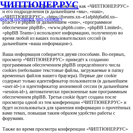
ЧИПТЮНЕР.РУС
Это соглашение подробно объясняет, как «ЧИПТЮНЕР.РУС»
и его подразделения (в дальнейшем «мы», «наш»,
«ЧИПТЮНЕР.РУС», «https://forums.xn--e1afphhj6a0d.xn--
форум посвящён чип-тюнингу
p1acf») и phpBB (в дальнейшем «они», «программное
обеспечение phpBB», «www.phpbb.com», «phpBB Limited»,
«phpBB Teams») используют информацию, полученную во
время любой из ваших пользовательских сессий (в
дальнейшем «ваша информация»).
Ваша информация собирается двумя способами. Во-первых,
просмотр «ЧИПТЮНЕР.РУС» приведёт к созданию
программным обеспечением phpBB определённого числа
cookies (небольшие текстовые файлы, загружаемые в папку
временных файлов вашего браузера). Первые две cookie
содержат только идентификатор пользователя (в дальнейшем
«user-id») и идентификатор анонимной сессии (в дальнейшем
«session-id»), автоматически присвоенные вам программным
обеспечением phpBB. Третья cookie будет создана после
просмотра одной из тем конференции «ЧИПТЮНЕР.РУС» и
будет использоваться для хранения информации о прочтённых
вами темах, повышая таким образом удобство работы с
форумами.
Также во время просмотра конференции «ЧИПТЮНЕР.РУС»