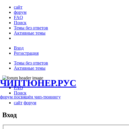
сайт
форум
FAQ
Поиск
Темы без ответов
Активные темы
Вход
Регистрация
Темы без ответов
Активные темы
ЧИПТЮНЕР.РУС
FAQ
Поиск
форум посвящён чип-тюнингу
сайт
форум
Вход