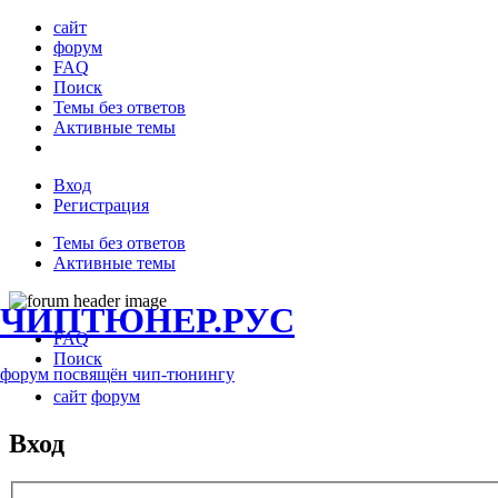
сайт
форум
FAQ
Поиск
Темы без ответов
Активные темы
Вход
Регистрация
Темы без ответов
Активные темы
ЧИПТЮНЕР.РУС
FAQ
Поиск
форум посвящён чип-тюнингу
сайт
форум
Вход