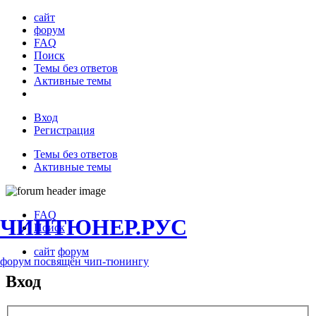
сайт
форум
FAQ
Поиск
Темы без ответов
Активные темы
Вход
Регистрация
Темы без ответов
Активные темы
FAQ
ЧИПТЮНЕР.РУС
Поиск
сайт
форум
форум посвящён чип-тюнингу
Вход