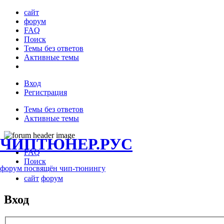
сайт
форум
FAQ
Поиск
Темы без ответов
Активные темы
Вход
Регистрация
Темы без ответов
Активные темы
ЧИПТЮНЕР.РУС
FAQ
Поиск
форум посвящён чип-тюнингу
сайт
форум
Вход