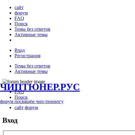
сайт
форум
FAQ
Поиск
Темы без ответов
Активные темы
Вход
Регистрация
Темы без ответов
Активные темы
ЧИПТЮНЕР.РУС
FAQ
Поиск
форум посвящён чип-тюнингу
сайт
форум
Вход