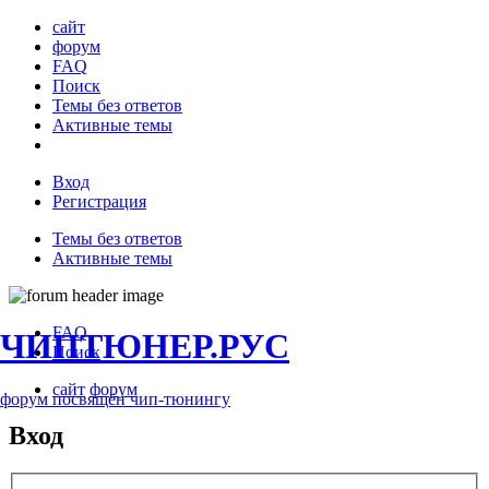
сайт
форум
FAQ
Поиск
Темы без ответов
Активные темы
Вход
Регистрация
Темы без ответов
Активные темы
FAQ
ЧИПТЮНЕР.РУС
Поиск
сайт
форум
форум посвящён чип-тюнингу
Вход