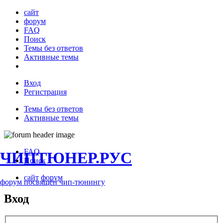
сайт
форум
FAQ
Поиск
Темы без ответов
Активные темы
Вход
Регистрация
Темы без ответов
Активные темы
FAQ
ЧИПТЮНЕР.РУС
Поиск
сайт
форум
форум посвящён чип-тюнингу
Вход