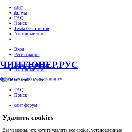
сайт
форум
FAQ
Поиск
Темы без ответов
Активные темы
Вход
Регистрация
ЧИПТЮНЕР.РУС
Темы без ответов
Активные темы
форум посвящён чип-тюнингу
FAQ
Поиск
сайт
форум
Удалить cookies
Вы уверены, что хотите удалить все cookie, установленные