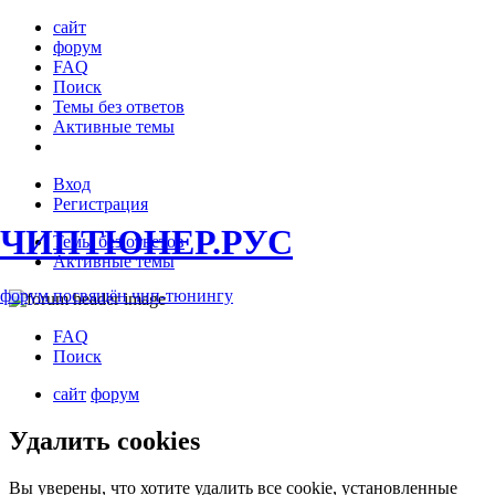
сайт
форум
FAQ
Поиск
Темы без ответов
Активные темы
Вход
Регистрация
ЧИПТЮНЕР.РУС
Темы без ответов
Активные темы
форум посвящён чип-тюнингу
FAQ
Поиск
сайт
форум
Удалить cookies
Вы уверены, что хотите удалить все cookie, установленные