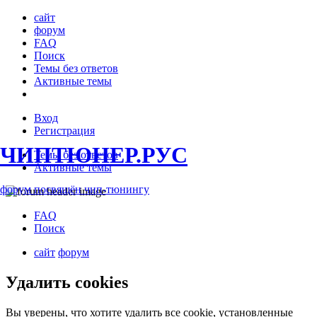
сайт
форум
FAQ
Поиск
Темы без ответов
Активные темы
Вход
Регистрация
ЧИПТЮНЕР.РУС
Темы без ответов
Активные темы
форум посвящён чип-тюнингу
FAQ
Поиск
сайт
форум
Удалить cookies
Вы уверены, что хотите удалить все cookie, установленные