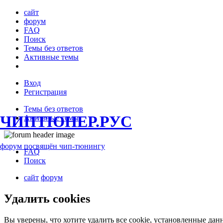
сайт
форум
FAQ
Поиск
Темы без ответов
Активные темы
Вход
Регистрация
Темы без ответов
ЧИПТЮНЕР.РУС
Активные темы
форум посвящён чип-тюнингу
FAQ
Поиск
сайт
форум
Удалить cookies
Вы уверены, что хотите удалить все cookie, установленные да