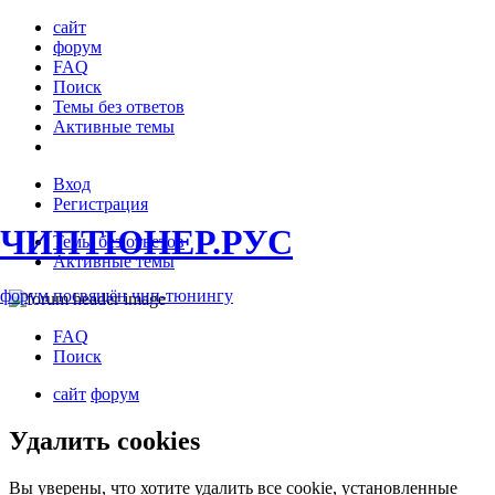
сайт
форум
FAQ
Поиск
Темы без ответов
Активные темы
Вход
Регистрация
ЧИПТЮНЕР.РУС
Темы без ответов
Активные темы
форум посвящён чип-тюнингу
FAQ
Поиск
сайт
форум
Удалить cookies
Вы уверены, что хотите удалить все cookie, установленные