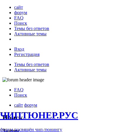
сайт
форум
FAQ
Поиск
Темы без ответов
Активные темы
Вход
Регистрация
Темы без ответов
Активные темы
FAQ
Поиск
сайт
форум
ЧИПТЮНЕР.РУС
Поиск
форум посвящён чип-тюнингу
Запрос