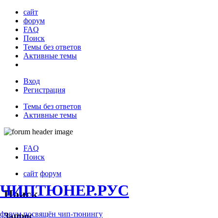
сайт
форум
FAQ
Поиск
Темы без ответов
Активные темы
Вход
Регистрация
Темы без ответов
Активные темы
FAQ
Поиск
сайт
форум
ЧИПТЮНЕР.РУС
Поиск
форум посвящён чип-тюнингу
Запрос