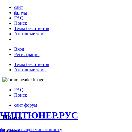
сайт
форум
FAQ
Поиск
Темы без ответов
Активные темы
Вход
Регистрация
Темы без ответов
Активные темы
FAQ
Поиск
сайт
форум
ЧИПТЮНЕР.РУС
Поиск
форум посвящён чип-тюнингу
Запрос