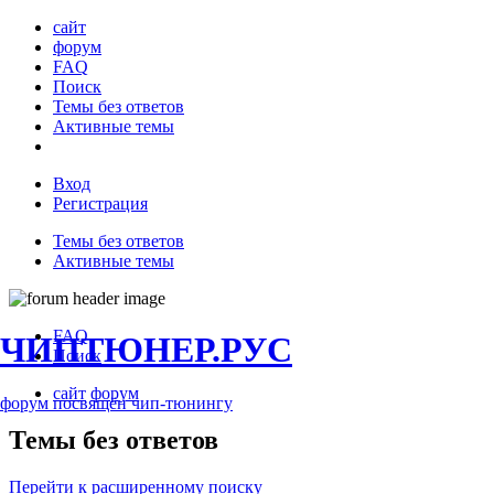
сайт
форум
FAQ
Поиск
Темы без ответов
Активные темы
Вход
Регистрация
Темы без ответов
Активные темы
FAQ
ЧИПТЮНЕР.РУС
Поиск
сайт
форум
форум посвящён чип-тюнингу
Темы без ответов
Перейти к расширенному поиску