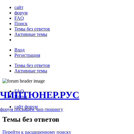
сайт
форум
FAQ
Поиск
Темы без ответов
Активные темы
Вход
Регистрация
Темы без ответов
Активные темы
FAQ
ЧИПТЮНЕР.РУС
Поиск
сайт
форум
форум посвящён чип-тюнингу
Темы без ответов
Перейти к расширенному поиску