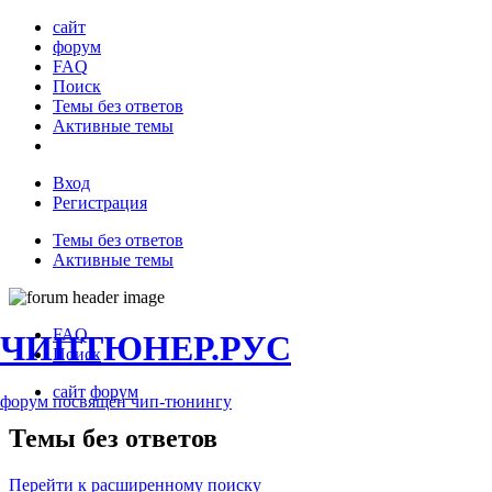
сайт
форум
FAQ
Поиск
Темы без ответов
Активные темы
Вход
Регистрация
Темы без ответов
Активные темы
FAQ
ЧИПТЮНЕР.РУС
Поиск
сайт
форум
форум посвящён чип-тюнингу
Темы без ответов
Перейти к расширенному поиску