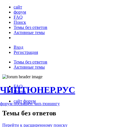
сайт
форум
FAQ
Поиск
Темы без ответов
Активные темы
Вход
Регистрация
Темы без ответов
Активные темы
FAQ
ЧИПТЮНЕР.РУС
Поиск
сайт
форум
форум посвящён чип-тюнингу
Темы без ответов
Перейти к расширенному поиску