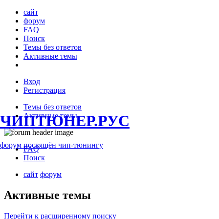
сайт
форум
FAQ
Поиск
Темы без ответов
Активные темы
Вход
Регистрация
Темы без ответов
Активные темы
ЧИПТЮНЕР.РУС
форум посвящён чип-тюнингу
FAQ
Поиск
сайт
форум
Активные темы
Перейти к расширенному поиску