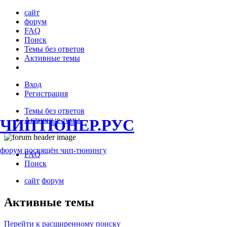
сайт
форум
FAQ
Поиск
Темы без ответов
Активные темы
Вход
Регистрация
Темы без ответов
Активные темы
ЧИПТЮНЕР.РУС
форум посвящён чип-тюнингу
FAQ
Поиск
сайт
форум
Активные темы
Перейти к расширенному поиску