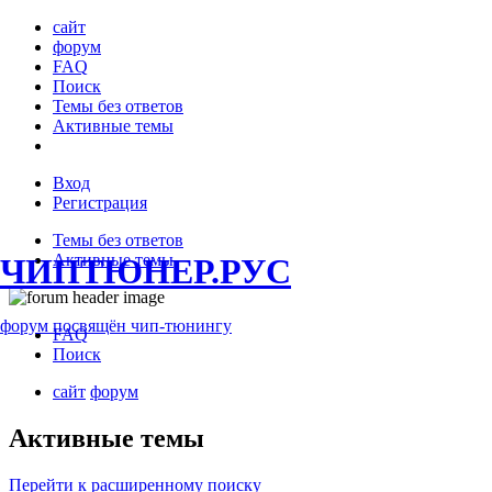
сайт
форум
FAQ
Поиск
Темы без ответов
Активные темы
Вход
Регистрация
Темы без ответов
Активные темы
ЧИПТЮНЕР.РУС
форум посвящён чип-тюнингу
FAQ
Поиск
сайт
форум
Активные темы
Перейти к расширенному поиску