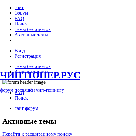
сайт
форум
FAQ
Поиск
Темы без ответов
Активные темы
Вход
Регистрация
Темы без ответов
Активные темы
ЧИПТЮНЕР.РУС
форум посвящён чип-тюнингу
FAQ
Поиск
сайт
форум
Активные темы
Перейти к расширенному поиску