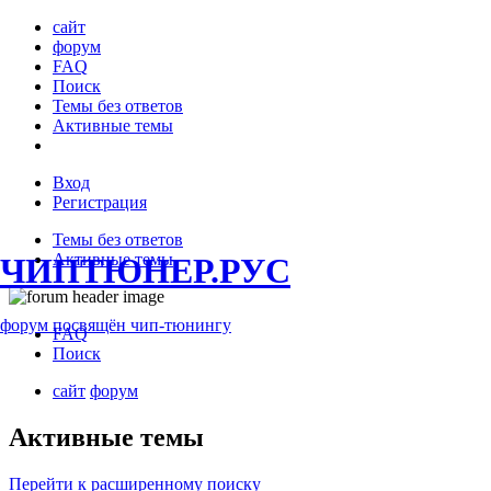
сайт
форум
FAQ
Поиск
Темы без ответов
Активные темы
Вход
Регистрация
Темы без ответов
Активные темы
ЧИПТЮНЕР.РУС
форум посвящён чип-тюнингу
FAQ
Поиск
сайт
форум
Активные темы
Перейти к расширенному поиску