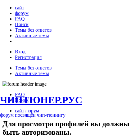
сайт
форум
FAQ
Поиск
Темы без ответов
Активные темы
Вход
Регистрация
Темы без ответов
Активные темы
FAQ
ЧИПТЮНЕР.РУС
Поиск
сайт
форум
форум посвящён чип-тюнингу
Для просмотра профилей вы должны
быть авторизованы.