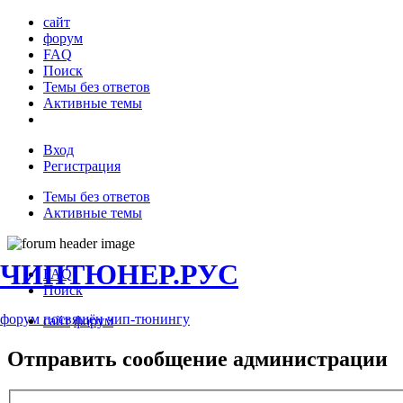
сайт
форум
FAQ
Поиск
Темы без ответов
Активные темы
Вход
Регистрация
Темы без ответов
Активные темы
ЧИПТЮНЕР.РУС
FAQ
Поиск
форум посвящён чип-тюнингу
сайт
форум
Отправить сообщение администрации