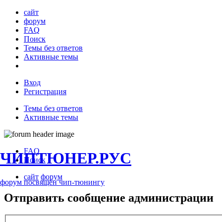
сайт
форум
FAQ
Поиск
Темы без ответов
Активные темы
Вход
Регистрация
Темы без ответов
Активные темы
FAQ
ЧИПТЮНЕР.РУС
Поиск
сайт
форум
форум посвящён чип-тюнингу
Отправить сообщение администрации