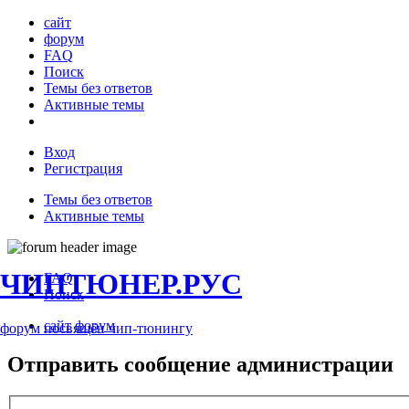
сайт
форум
FAQ
Поиск
Темы без ответов
Активные темы
Вход
Регистрация
Темы без ответов
Активные темы
ЧИПТЮНЕР.РУС
FAQ
Поиск
сайт
форум
форум посвящён чип-тюнингу
Отправить сообщение администрации