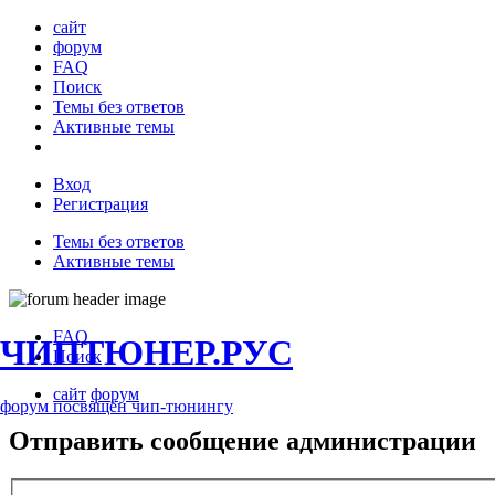
сайт
форум
FAQ
Поиск
Темы без ответов
Активные темы
Вход
Регистрация
Темы без ответов
Активные темы
FAQ
ЧИПТЮНЕР.РУС
Поиск
сайт
форум
форум посвящён чип-тюнингу
Отправить сообщение администрации