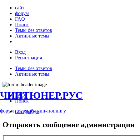
сайт
форум
FAQ
Поиск
Темы без ответов
Активные темы
Вход
Регистрация
Темы без ответов
Активные темы
ЧИПТЮНЕР.РУС
FAQ
Поиск
форум посвящён чип-тюнингу
сайт
форум
Отправить сообщение администрации