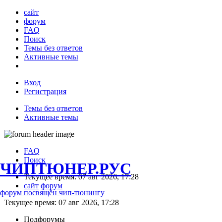
сайт
форум
FAQ
Поиск
Темы без ответов
Активные темы
Вход
Регистрация
Темы без ответов
Активные темы
FAQ
Поиск
ЧИПТЮНЕР.РУС
Текущее время: 07 авг 2026, 17:28
сайт
форум
форум посвящён чип-тюнингу
Текущее время: 07 авг 2026, 17:28
Подфорумы