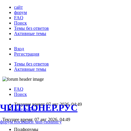
сайт
форум
FAQ
Поиск
Темы без ответов
Активные темы
Вход
Регистрация
Темы без ответов
Активные темы
FAQ
Поиск
Текущее время: 07 авг 2026, 04:49
ЧИПТЮНЕР.РУС
сайт
форум
Текущее время: 07 авг 2026, 04:49
форум посвящён чип-тюнингу
Подфорумы